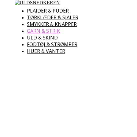
ULDSNEDKEREN
PLAIDER & PUDER
TØRKLÆDER & SJALER
Uld – Garn – Skind – Lamme
SMYKKER & KNAPPER
GARN & STRIK
ULD & SKIND
FODTØJ & STRØMPER
HUER & VANTER