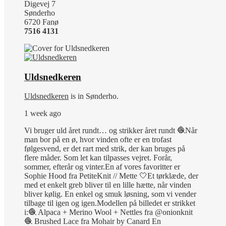
Digevej 7
Sønderho
6720 Fanø
7516 4131
Uldsnedkeren
Uldsnedkeren
is in Sønderho.
1 week ago
Vi bruger uld året rundt… og strikker året rundt 🧶
Når
man bor på en ø, hvor vinden ofte er en trofast
følgesvend, er det rart med strik, der kan bruges på
flere måder. Som let kan tilpasses vejret. Forår,
sommer, efterår og vinter.
En af vores favoritter er
Sophie Hood fra PetiteKnit // Mette 🤍
Et tørklæde, der
med et enkelt greb bliver til en lille hætte, når vinden
bliver kølig.
En enkel og smuk løsning, som vi vender
tilbage til igen og igen.
Modellen på billedet er strikket
i:
🧶 Alpaca + Merino Wool + Nettles fra @onionknit
🧶 Brushed Lace fra Mohair by Canard
En