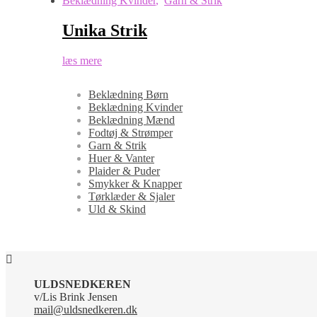
Beklædning Kvinder
,
Garn & Strik
Unika Strik
læs mere
Beklædning Børn
Beklædning Kvinder
Beklædning Mænd
Fodtøj & Strømper
Garn & Strik
Huer & Vanter
Plaider & Puder
Smykker & Knapper
Tørklæder & Sjaler
Uld & Skind
ULDSNEDKEREN
v/Lis Brink Jensen
mail@uldsnedkeren.dk