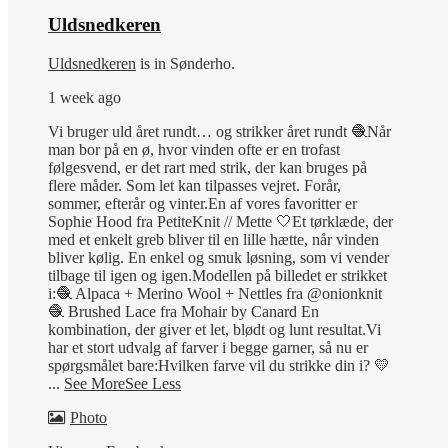
Uldsnedkeren
Uldsnedkeren
is in Sønderho.
1 week ago
Vi bruger uld året rundt… og strikker året rundt 🧶
Når
man bor på en ø, hvor vinden ofte er en trofast
følgesvend, er det rart med strik, der kan bruges på
flere måder. Som let kan tilpasses vejret. Forår,
sommer, efterår og vinter.
En af vores favoritter er
Sophie Hood fra PetiteKnit // Mette 🤍
Et tørklæde, der
med et enkelt greb bliver til en lille hætte, når vinden
bliver kølig.
En enkel og smuk løsning, som vi vender
tilbage til igen og igen.
Modellen på billedet er strikket
i:
🧶 Alpaca + Merino Wool + Nettles fra @onionknit
🧶 Brushed Lace fra Mohair by Canard
En
kombination, der giver et let, blødt og lunt resultat.
Vi
har et stort udvalg af farver i begge garner, så nu er
spørgsmålet bare:
Hvilken farve vil du strikke din i? 💛
...
See More
See Less
Photo