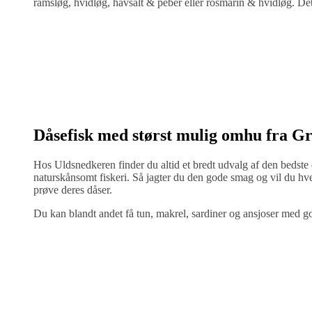
ramsløg, hvidløg, havsalt & peber eller rosmarin & hvidløg. Det v
Dåsefisk med størst mulig omhu fra G
Hos Uldsnedkeren finder du altid et bredt udvalg af den bedste
naturskånsomt fiskeri. Så jagter du den gode smag og vil du hv
prøve deres dåser.
Du kan blandt andet få tun, makrel, sardiner og ansjoser med