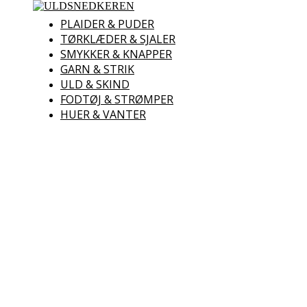
ULDSNEDKEREN
PLAIDER & PUDER
TØRKLÆDER & SJALER
Uld – Garn – Skind – Lamme
SMYKKER & KNAPPER
GARN & STRIK
ULD & SKIND
FODTØJ & STRØMPER
HUER & VANTER