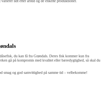
arierer lidt efter årstid og de enkelte produktioner.
røndals
 dåsefisk, du kan få fra Grøndals. Deres fisk kommer kun fra
erken gå på kompromis med kvalitet eller bæredygtighed, så skal du
 god smag og god samvittighed på samme tid – velbekomme!