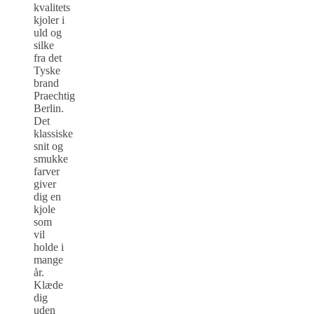
kvalitets
kjoler i
uld og
silke
fra det
Tyske
brand
Praechtig
Berlin.
Det
klassiske
snit og
smukke
farver
giver
dig en
kjole
som
vil
holde i
mange
år.
Klæde
dig
uden