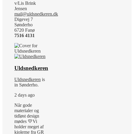
v/Lis Brink
Jensen
mail@uldsnedkeren.dk
Digevej 7
Sønderho
6720 Fanø
7516 4131
Uldsnedkeren
Uldsnedkeren
is
in Sønderho.
2 days ago
Når gode
materialer og
tidløst design
mødes 💛
Vi
holder meget af
kjolerne fra GR