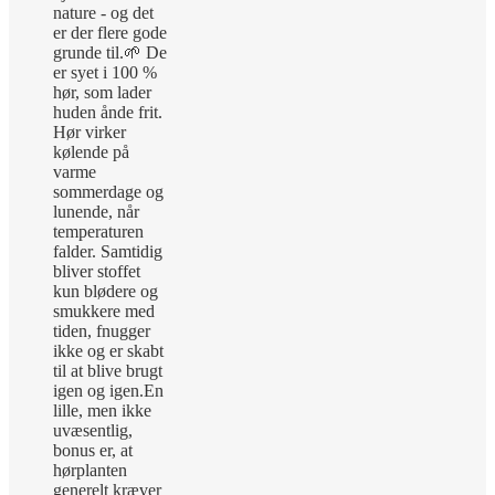
nature - og det
er der flere gode
grunde til.
🌱 De
er syet i 100 %
hør, som lader
huden ånde frit.
Hør virker
kølende på
varme
sommerdage og
lunende, når
temperaturen
falder. Samtidig
bliver stoffet
kun blødere og
smukkere med
tiden, fnugger
ikke og er skabt
til at blive brugt
igen og igen.
En
lille, men ikke
uvæsentlig,
bonus er, at
hørplanten
generelt kræver