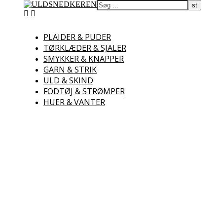
ULDSNEDKEREN
PLAIDER & PUDER
TØRKLÆDER & SJALER
Uld – Garn – Skind –
Lammekød
SMYKKER & KNAPPER
GARN & STRIK
ULD & SKIND
FODTØJ & STRØMPER
HUER & VANTER