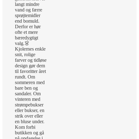
langt mindre
vand og færre
sprøjtemidler
end bomuld.
Derfor er hør
ofte et mere
bæredygtigt
valg.
👗
Kjolernes enkle
snit, rolige
farver og tidløse
design gør dem
til favoritter året
rundt. Om
sommeren med
bare ben og
sandaler. Om
vinteren med
strømpebukser
eller bukser, en
strik over eller
en bluse under.
Kom forbi
butikken og gå
på opdagelse i