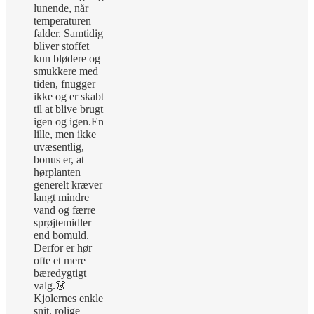
lunende, når
temperaturen
falder. Samtidig
bliver stoffet
kun blødere og
smukkere med
tiden, fnugger
ikke og er skabt
til at blive brugt
igen og igen.
En
lille, men ikke
uvæsentlig,
bonus er, at
hørplanten
generelt kræver
langt mindre
vand og færre
sprøjtemidler
end bomuld.
Derfor er hør
ofte et mere
bæredygtigt
valg.
👗
Kjolernes enkle
snit, rolige