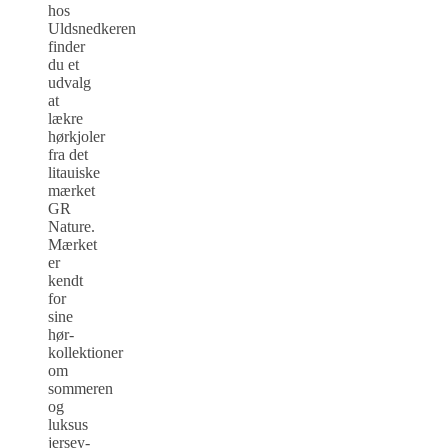
hos
Uldsnedkeren
finder
du et
udvalg
at
lækre
hørkjoler
fra det
litauiske
mærket
GR
Nature.
Mærket
er
kendt
for
sine
hør-
kollektioner
om
sommeren
og
luksus
jersey-