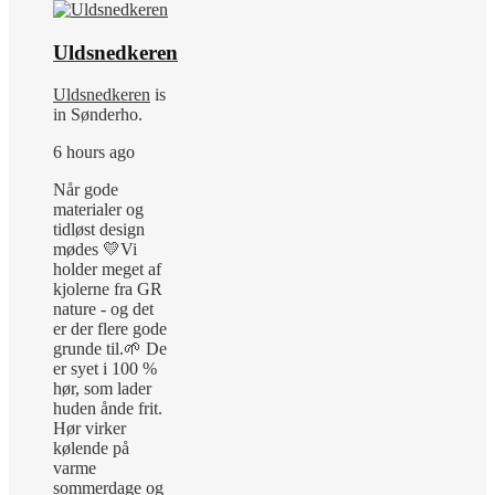
Uldsnedkeren
Uldsnedkeren
is
in Sønderho.
6 hours ago
Når gode
materialer og
tidløst design
mødes 💛
Vi
holder meget af
kjolerne fra GR
nature - og det
er der flere gode
grunde til.
🌱 De
er syet i 100 %
hør, som lader
huden ånde frit.
Hør virker
kølende på
varme
sommerdage og