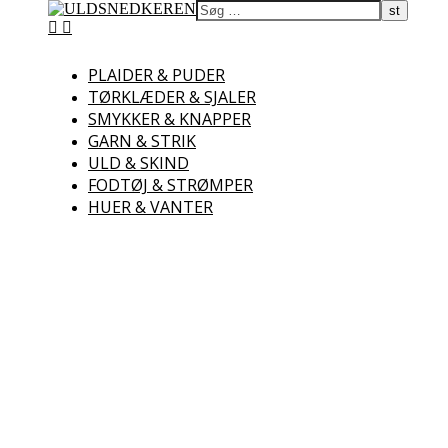
ULDSNEDKEREN
PLAIDER & PUDER
TØRKLÆDER & SJALER
Uld – Garn – Skind –
Lammekød
SMYKKER & KNAPPER
GARN & STRIK
ULD & SKIND
FODTØJ & STRØMPER
HUER & VANTER