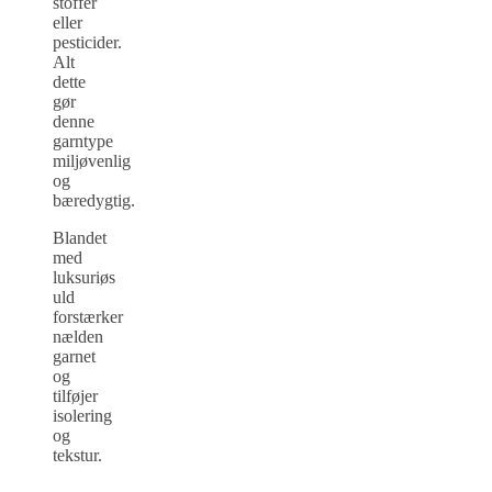
stoffer
eller
pesticider.
Alt
dette
gør
denne
garntype
miljøvenlig
og
bæredygtig.
Blandet
med
luksuriøs
uld
forstærker
nælden
garnet
og
tilføjer
isolering
og
tekstur.