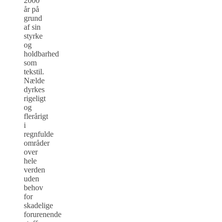
2000
år på
grund
af sin
styrke
og
holdbarhed
som
tekstil.
Nælde
dyrkes
rigeligt
og
flerårigt
i
regnfulde
områder
over
hele
verden
uden
behov
for
skadelige
forurenende