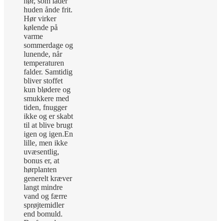
hør, som lader
huden ånde frit.
Hør virker
kølende på
varme
sommerdage og
lunende, når
temperaturen
falder. Samtidig
bliver stoffet
kun blødere og
smukkere med
tiden, fnugger
ikke og er skabt
til at blive brugt
igen og igen.
En
lille, men ikke
uvæsentlig,
bonus er, at
hørplanten
generelt kræver
langt mindre
vand og færre
sprøjtemidler
end bomuld.