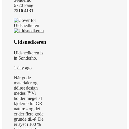
Sønderho
6720 Fanø
7516 4131
Uldsnedkeren
Uldsnedkeren
is
in Sønderho.
1 day ago
Når gode
materialer og
tidløst design
mødes 💛
Vi
holder meget af
kjolerne fra GR
nature - og det
er der flere gode
grunde til.
🌱 De
er syet i 100 %