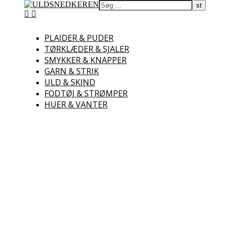
ULDSNEDKEREN
PLAIDER & PUDER
TØRKLÆDER & SJALER
Uld – Garn – Skind –
Lammekød
SMYKKER & KNAPPER
GARN & STRIK
ULD & SKIND
FODTØJ & STRØMPER
HUER & VANTER