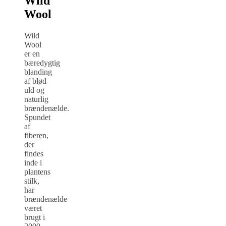
Wild
Wool
Wild
Wool
er en
bæredygtig
blanding
af blød
uld og
naturlig
brændenælde.
Spundet
af
fiberen,
der
findes
inde i
plantens
stilk,
har
brændenælde
været
brugt i