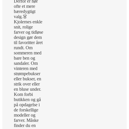
Derfor er hør
ofte et mere
bæredygtigt
valg.
👗
Kjolernes enkle
snit, rolige
farver og tidløse
design gør dem
til favoritter året
rundt. Om
sommeren med
bare ben og
sandaler. Om
vinteren med
strømpebukser
eller bukser, en
strik over eller
en bluse under.
Kom forbi
butikken og gå
på opdagelse i
de forskellige
modeller og
farver. Måske
finder du en